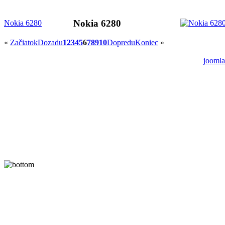
Nokia 6280
Nokia 6280
«
Začiatok
Dozadu
1
2
3
4
5
6
7
8
9
10
Dopredu
Koniec
»
joomla
A