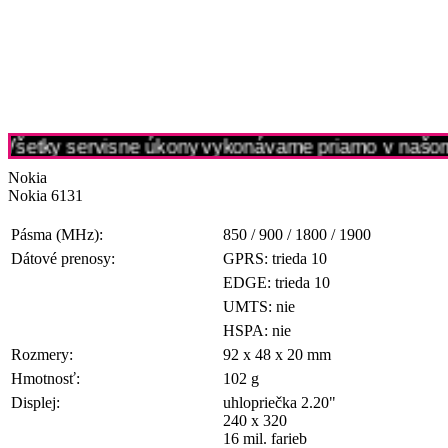
Všetky servisne úkony vykonávame priamo v našom se
Nokia
Nokia 6131
Pásma (MHz):
850 / 900 / 1800 / 1900
Dátové prenosy:
GPRS: trieda 10
EDGE: trieda 10
UMTS: nie
HSPA: nie
Rozmery:
92 x 48 x 20 mm
Hmotnosť:
102 g
Displej:
uhlopriečka 2.20"
240 x 320
16 mil. farieb