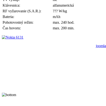
Klávesnica:
alfanumerická
RF vyžarovanie (S.A.R.):
??? W/kg
Bateria:
mAh
Pohotovostný režim:
max. 240 hod.
Čas hovoru:
max. 200 min.
joomla
A