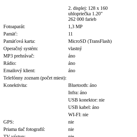
2. displej: 128 x 160
uhlopriečka 1.20"
262 000 farieb
Fotoaparát:
1,3 MP
Pamäť:
11
Pamäťová karta:
MicroSD (TransFlash)
Operačný systém:
vlastný
MP3 prehrávač:
áno
Rádio:
áno
Emailový klient:
áno
Telefónny zoznam (počet miest):
Konektivita:
Bluetooth: áno
Infra: áno
USB konektor: nie
USB kabel: áno
WI-FI: nie
GPS:
nie
Priama tlač fotografií:
nie
TV výstup:
nie