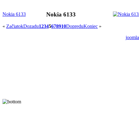
Nokia 6133
Nokia 6133
«
Začiatok
Dozadu
1
2
3
4
5
6
7
8
9
10
Dopredu
Koniec
»
joomla
A