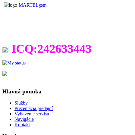
MARTELgsm
ICQ:242633443
Hlavná ponuka
Služby
Prezentácia predajní
Vybavenie servisu
Navigácie
Kontakt