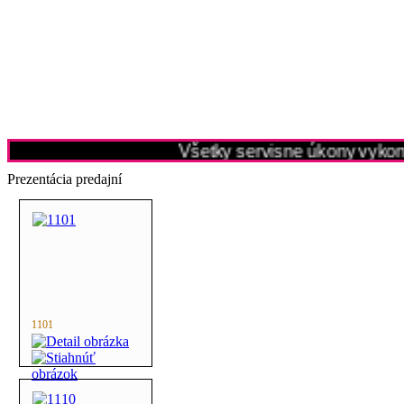
Všetky servisne úkony vykonáv
Prezentácia predajní
1101